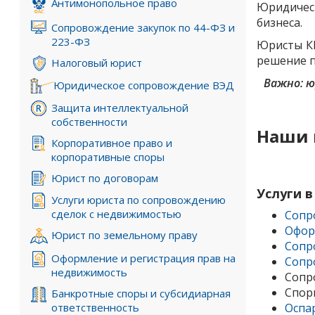
Антимонопольное право
Юридическ
бизнеса.
Изменение состава участников
Сопровождение закупок по 44-ФЗ и
223-ФЗ
Юристы К
решение п
Налоговый юрист
Важно: ю
Юридическое сопровождение ВЭД
Защита интеллектуальной
собственности
Наши 
Корпоративное право и
корпоративные споры
Юрист по договорам
Услуги 
Услуги юриста по сопровождению
сделок с недвижимостью
Сопр
Офор
Юрист по земельному праву
Сопр
Оформление и регистрация прав на
Сопр
недвижимость
Сопр
Спор
Банкротные споры и субсидиарная
ответственность
Оспа