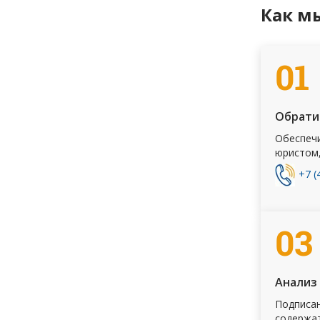
Как м
01
Обрати
Обеспечи
юристом,
+7 (
03
Анализ
Подписа
содержа