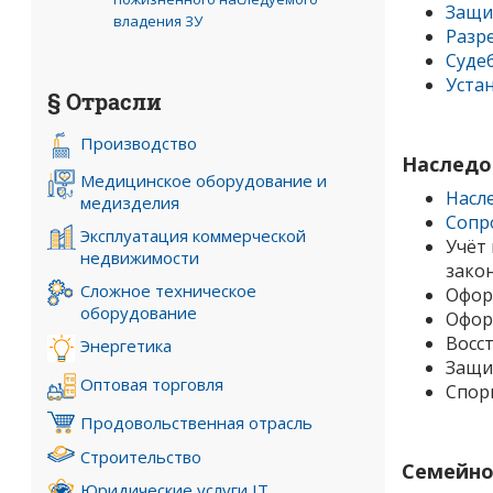
Защи
владения ЗУ
Разр
Суде
Уста
§ Отрасли
Производство
Наследо
Медицинское оборудование и
Насл
медизделия
Сопр
Эксплуатация коммерческой
Учёт
недвижимости
зако
Сложное техническое
Офор
оборудование
Офор
Восст
Энергетика
Защи
Оптовая торговля
Спор
Продовольственная отрасль
Строительство
Семейно
Юридические услуги IT