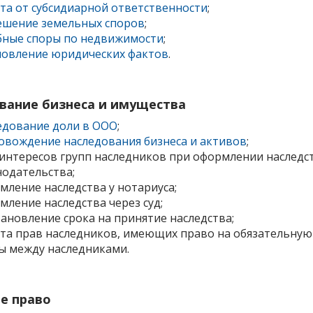
та от субсидиарной ответственности
;
ешение земельных споров
;
бные споры по недвижимости
;
новление юридических фактов
.
вание бизнеса и имущества
едование доли в ООО
;
овождение наследования бизнеса и активов
;
 интересов групп наследников при оформлении наследс
нодательства;
мление наследства у нотариуса;
мление наследства через суд;
ановление срока на принятие наследства;
та прав наследников, имеющих право на обязательную 
ы между наследниками.
е право