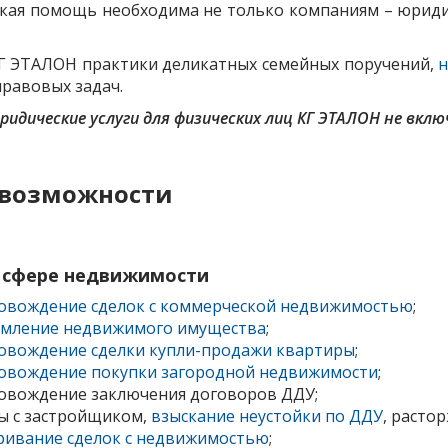
ответственность
ая помощь необходима не только компаниям – юриди
Ликвидация юридического лица
Г ЭТАЛОН практики деликатных семейных поручений,
равовых задач.
ридические услуги для физических лиц КГ ЭТАЛОН не вк
возможности
в сфере недвижимости
овождение сделок с коммерческой недвижимостью
;
мление недвижимого имущества
;
овождение сделки купли-продажи квартиры
;
овождение покупки загородной недвижимости
;
овождение заключения договоров ДДУ;
ы с застройщиком,
взыскание неустойки по ДДУ
, расто
ривание сделок с недвижимостью
;