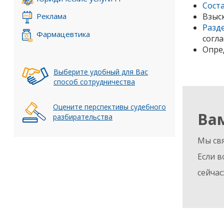
Сост
Реклама
Взыс
Разд
Фармацевтика
согла
Опре
Выберите удобный для Вас
способ сотрудничества
Оцените перспективы судебного
Ва
разбирательства
Мы свя
Если в
сейчас