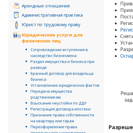
Прива
Арендные отношения
Приз
Административная практика
Пост
Реги
Юрист по трудовому праву
Регис
Юридические услуги для
Сняти
физических лиц
Устан
Разр
Сопровождение вступления в
Оспа
наследство бизнесмена
Раздел имущества и бизнеса при
разводе
Брачный договор для владельца
бизнеса
Установление юридических фактов
Передача имущества
Реша
родственникам
зад
Взыскание неустойки по ДДУ
Регистрация договора ипотеки
Признание права собственности
на квартиру или гараж
Разреше
Переоформление права
пожизненного наследуемого