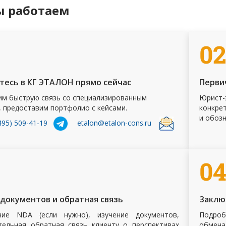
ы работаем
0
тесь в КГ ЭТАЛОН прямо сейчас
Перви
м быструю связь со специализированным
Юрист
 предоставим портфолио с кейсами.
конкре
и обоз
495) 509-41-19
etalon@etalon-cons.ru
0
 документов и обратная связь
Заклю
ние NDA (если нужно), изучение документов,
Подроб
тельная обратная связь клиенту о перспективах
обмена