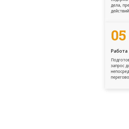
дела, пр
действий
05
Работа
Подготов
запрос д
непосред
перегово