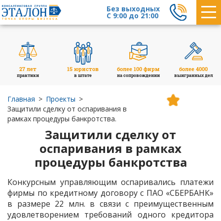
Без выходных
С 9:00 до 21:00
27 лет
15 юристов
более 100 фирм
более 4000
практики
в штате
на сопровождении
выигранных дел
Главная
Проекты
Защитили сделку от оспаривания в
рамках процедуры банкротства.
Защитили сделку от
оспаривания в рамках
процедуры банкротства
Конкурсным управляющим оспаривались платежи
фирмы по кредитному договору с ПАО «СБЕРБАНК»
в размере 22 млн. в связи с преимущественным
удовлетворением требований одного кредитора