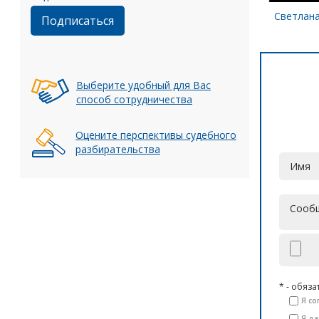
Светлан
Выберите удобный для Вас
способ сотрудничества
Оцените перспективы судебного
разбирательства
* - обяз
Я со
Я д