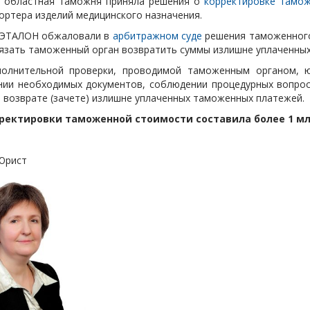
 областная таможня приняла решения о
корректировке тамо
ответственность
ортера изделий медицинского назначения.
Ликвидация юридического лица
 ЭТАЛОН обжаловали в
арбитражном суде
решения таможенного
язать таможенный орган возвратить суммы излишне уплаченны
полнительной проверки, проводимой таможенным органом, 
нии необходимых документов, соблюдении процедурных вопросо
о возврате (зачете) излишне уплаченных таможенных платежей.
ректировки таможенной стоимости составила более 1 мл
ст