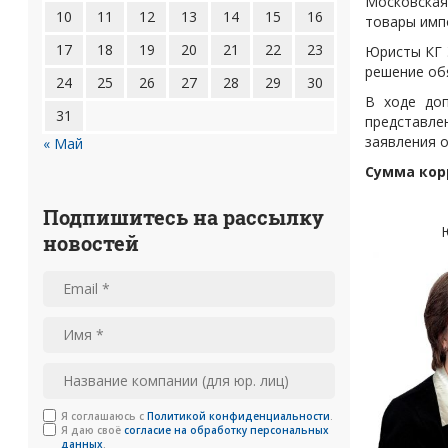
Московская
10
11
12
13
14
15
16
товары имп
Изменение состава участников
17
18
19
20
21
22
23
Юристы КГ
решение об
24
25
26
27
28
29
30
В ходе до
31
представле
заявления 
« Май
Сумма кор
Подпишитесь на рассылку
Юри
новостей
Я соглашаюсь с
Политикой конфиденциальности
.
Я даю своё
согласие на обработку персональных
данных
.