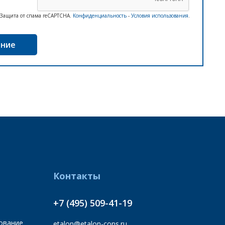
Защита от спама reCAPTCHA.
Конфиденциальность
-
Условия использования
.
Контакты
+7 (495) 509-41-19
ование
etalon@etalon-cons.ru