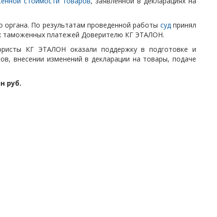
женной стоимости товаров
, заявленной в декларациях на
участников
 органа. По результатам проведенной работы
суд
принял
х таможенных платежей Доверителю КГ ЭТАЛОН.
юристы КГ ЭТАЛОН оказали поддержку в подготовке и
в, внесении изменений в декларации на товары, подаче
н руб.